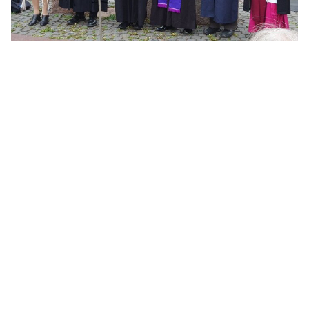
Ev.-Luth. Kirchengemeinde St. Georg-Borgfelde
St. Georgs Kirchhof 19
20099 Hamburg
Kontakt
(040) 24 32 84 / Mobil: 0176 50 65 42 18
info@​stgeorg-borgfelde.​de