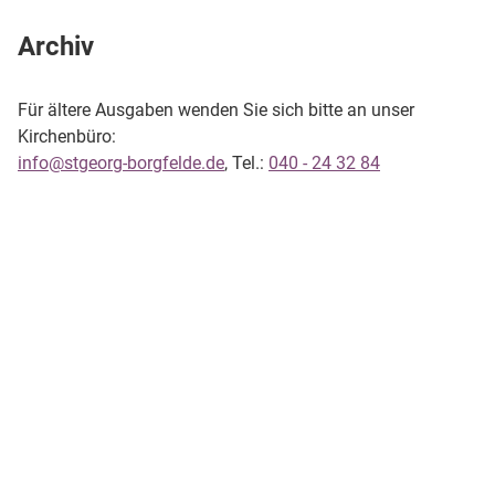
Archiv
Für ältere Ausgaben wenden Sie sich bitte an unser
Kirchenbüro:
info@​stgeorg-borgfelde.​de
, Tel.:
040 - 24 32 84
Ev.-Luth. Kirchengemeinde St. Georg-Borgfelde
St. Georgs Kirchhof 19