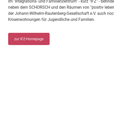
Im "Integrations- und Familienzentrum" - kurz "IFZ" - befind
neben dem SCHORSCH und den Räumen von "positiv leben&
der Johann-Wilhelm-Rautenberg-Gesellschaft e.V. auch n
Krisenwohnungen für Jugendliche und Familien.
zur IFZ-Homepage
Ev.-Luth.
Kont