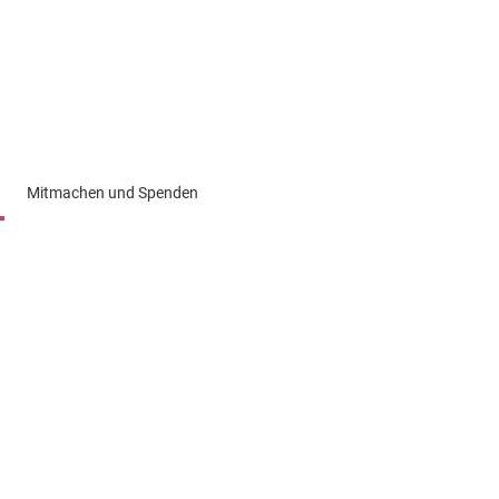
Mitmachen und Spenden
Konfis
lsorge
lieben / AIDS-Seelsorge
Senioren & Seniorinnen
e
 Zentrum Borgfelde
Gemeindebrief
Arbeit
Newsletter
n und Netzwerkpartner
(Wieder)eintritt/ Umgemeindung
 Viertel für alle