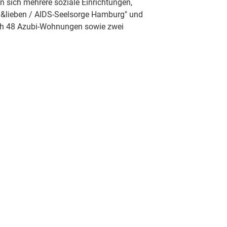
en sich mehrere soziale Einrichtungen,
lieben / AIDS-Seelsorge Hamburg" und
och 48 Azubi-Wohnungen sowie zwei
akt
Social Media