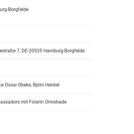
d Beratung
Spielhäuser
rg-Borgfelde
estraße 7,
DE-20535 Hamburg-Borgfelde
ce Ossai Okeke, Björn Henkel
ssadors mit Folarin Omishade