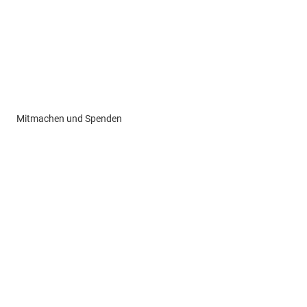
Mitmachen und Spenden
Konfis
lsorge
lieben / AIDS-Seelsorge
Senioren & Seniorinnen
e
 Zentrum Borgfelde
Gemeindebrief
Arbeit
Newsletter
n und Netzwerkpartner
(Wieder)eintritt/ Umgemeindung
 Viertel für alle