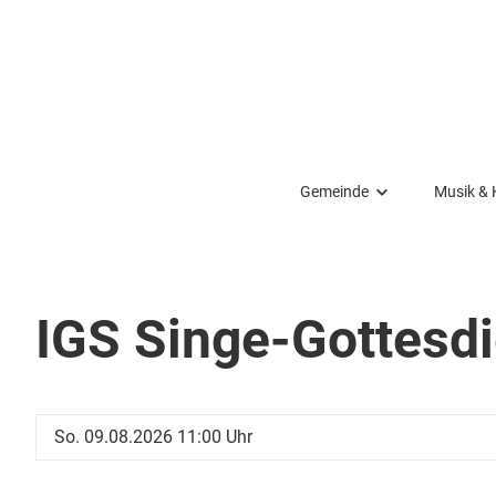
Gemeinde
Musik & 
Über uns
Kirchen
Konzerte
Viele Farben – eine Gemeinde
Chöre
Unsere K
IGS Singe-Gottesdi
Team
Unsere O
Geschich
Gemeindeleitung
Kirchenm
Taufen/ 
Veransta
Nachbargemeinden und Kirchenregion
Bagongh
So. 09.08.2026 11:00 Uhr
Räume u